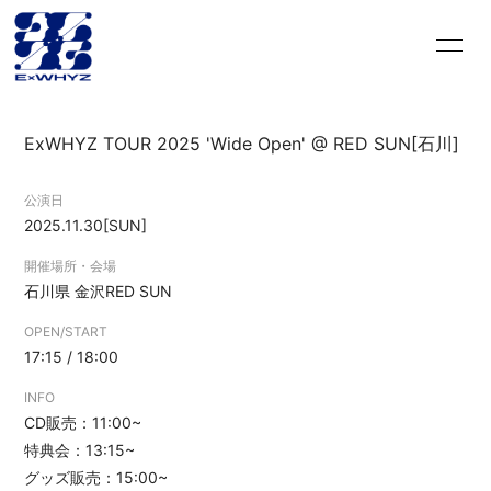
HOME
INFORMATION
ExWHYZ TOUR 2025 'Wide Open' @ RED SUN[石川]
SCHEDULE
DISCOGRAPHY
公演日
VIDEO
PROFILE
2025.11.30
[SUN]
GOODS
CONTACT
開催場所・会場
石川県
金沢RED SUN
BLOG＆CIRCLE
MOVIE
OPEN/START
17:15 / 18:00
RADIO
PHOTO
INFO
Q&A
PHOTO BOOK
CD販売：11:00~
特典会：13:15~
HISTORY
FC GOODS
グッズ販売：15:00~