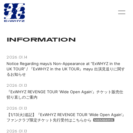
HOME
INFORMATION
INFORMATION
SCHEDULE
DISCOGRAPHY
VIDEO
PROFILE
2026.01.14
Notice Regarding mayu’s Non-Appearance at “ExWHYZ in the
UK TOUR” / 『ExWHYZ in the UK TOUR』mayu 出演見送りに関す
GOODS
CONTACT
るお知らせ
BLOG＆CIRCLE
MOVIE
2026.01.13
『ExWHYZ REVENGE TOUR ‘Wide Open Again’』チケット販売仕
切り直しのご案内
RADIO
PHOTO
2026.01.13
Q&A
PHOTO BOOK
【1/13(火)追記】『ExWHYZ REVENGE TOUR ‘Wide Open Again’』
ファンクラブ限定チケット先行受付はこちらから
HISTORY
FC GOODS
2026.01.13