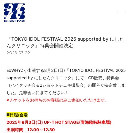
HOME
INFORMATION
『TOKYO IDOL FESTIVAL 2025 supported by にした
SCHEDULE
DISCOGRAPHY
んクリニック』特典会開催決定
2025.07.29
VIDEO
PROFILE
ExWHYZが出演する8月3日(日)『TOKYO IDOL FESTIVAL 2025
GOODS
CONTACT
supported by にしたんクリニック』にて、CD販売、特典会
BLOG＆CIRCLE
MOVIE
（ハイタッチ会＆2ショットチェキ撮影会）の開催が決定致しま
した。是非会いにきてください！
RADIO
PHOTO
※チケットをお持ちのお客様のみご参加いただけます。
Q&A
PHOTO BOOK
◼️日程/会場
2025年8月3日(日) UP-T HOT STAGE(青海臨時駐車場)
HISTORY
FC GOODS
出演時間 12:00～12:30