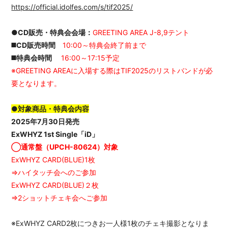
https://official.idolfes.com/s/tif2025/
APP
●CD販売・
特典会会場：
GREETING AREA J-8,9テント
◼️CD販売時間
10:00～特典会終了前まで
◼️特典会時間
16:00～17:15予定
※GREETING AREAに入場する際はTIF2025のリストバンドが必
会員登録
ログイン
要となります。
●対象商品・特典会内容
2025年7月30日発売
ExWHYZ 1st Single「iD」
◯通常盤（UPCH-80624）対象
ExWHYZ CARD(BLUE)1枚
⇒ハイタッチ会へのご参加
ExWHYZ CARD(BLUE)２枚
⇒2ショットチェキ会へご参加
※ExWHYZ CARD2枚につきお一人様1枚のチェキ撮影となりま