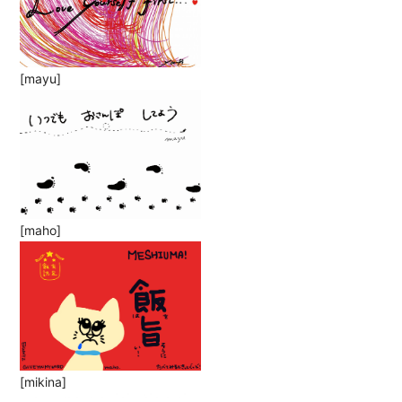
[mayu]
[maho]
[mikina]