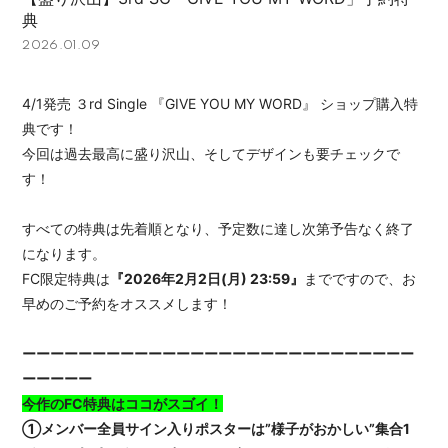
APP
典
2026.01.09
4/1発売 ３rd Single 『GIVE YOU MY WORD』 ショップ購入特
典です！
会員登録
ログイン
今回は過去最高に盛り沢山、そしてデザインも要チェックで
す！
すべての特典は先着順となり、予定数に達し次第予告なく終了
になります。
FC限定特典は
『2026年2月2日(月) 23:59』
までですので、お
早めのご予約をオススメします！
ーーーーーーーーーーーーーーーーーーーーーーーーーーーー
ーーーーー
今作のFC特典はココがスゴイ！
①メンバー全員サイン入りポスターは”様子がおかしい”集合1