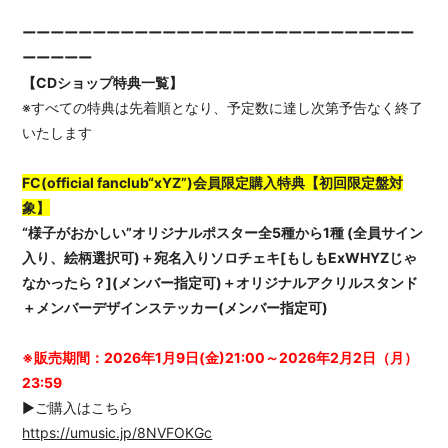
ーーーーーーーーーーーーーーーーーーーーーーーーーーーー
ーーーーー
【CDショップ特典一覧】
※すべての特典は先着順となり、予定数に達し次第予告なく終了
いたします
FC(official fanclub“xYZ”)会員限定購入特典【初回限定盤対
象】
“様子がおかしい”オリジナルポスター全5種から1種 (全員サイン
入り、絵柄選択可)＋宛名入りソロチェキ[もしもExWHYZじゃ
なかったら？](メンバー指定可)＋オリジナルアクリルスタンド
＋メンバーデザインステッカー(メンバー指定可)
※販売期間：2026年1月9日(金)21:00～2026年2月2日（月）
23:59
▶ご購入はこちら
https://umusic.jp/8NVFOKGc