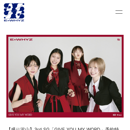
HOME
INFORMATION
SCHEDULE
DISCOGRAPHY
VIDEO
PROFILE
GOODS
CONTACT
BLOG＆CIRCLE
MOVIE
RADIO
PHOTO
Q&A
PHOTO BOOK
HISTORY
FC GOODS
【盛り沢山】3rd SG「GIVE YOU MY WORD」予約特