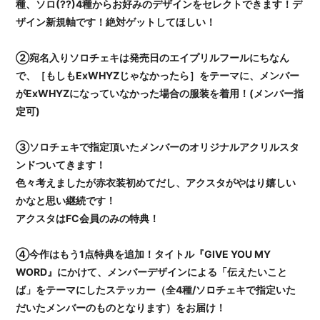
種、ソロ(??)4種からお好みのデザインをセレクトできます！デ
ザイン新規軸です！絶対ゲットしてほしい！
②宛名入りソロチェキは発売日のエイプリルフールにちなん
で、［もしもExWHYZじゃなかったら］をテーマに、メンバー
がExWHYZになっていなかった場合の服装を着用！(メンバー指
定可)
③ソロチェキで指定頂いたメンバーのオリジナルアクリルスタ
ンドついてきます！
色々考えましたが赤衣装初めてだし、アクスタがやはり嬉しい
かなと思い継続です！
アクスタはFC会員のみの特典！
④今作はもう1点特典を追加！タイトル『GIVE YOU MY
WORD』にかけて、メンバーデザインによる「伝えたいこと
ば」をテーマにしたステッカー（全4種/ソロチェキで指定いた
だいたメンバーのものとなります）をお届け！