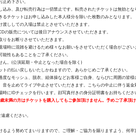
お止め下さい。
し込み、及び転売行為は一切禁止です。転売されたチケットは無効とな
きるチケットはお申し込みした本人様分を除いた枚数のみとなります。
け渡ししての入場は禁止とさせていただきます。
CDの販売については後日アナウンスさせていただきます。
取りをお断りさせていただきます。
退場時に混雑を避けるため様々なお願いをさせていただく場合がござい
可能性もあることをご了承ください。
せん。(公演延期・中止となった場合を除く)
ットの払い戻しもいたしかねますので、あらかじめご了承ください。
過度なモッシュ、脱衣、組体操などお客様ご自身、ならびに周囲の皆様
、音を止めてライブ中止させていただきます。こちらの中止に伴う返金
場時にIDチェックを行います。顔写真付きの身分証明書をお持ちくださ
0歳未満の方はチケットを購入してもご参加頂けません。予めご了承頂
ご遠慮ください。
けるよう努めてまいりますので、ご理解・ご協力を賜りますよう、何卒