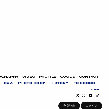
OGRAPHY
VIDEO
PROFILE
GOODS
CONTACT
Q&A
PHOTO BOOK
HISTORY
FC GOODS
APP
会員登録
ログイン