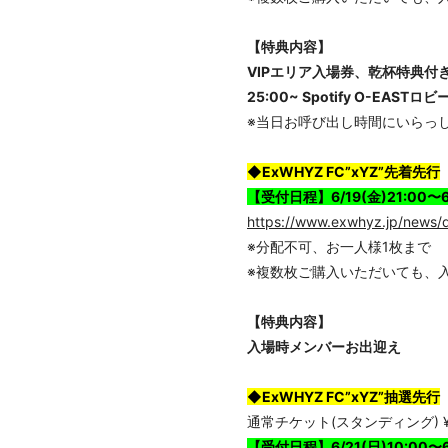
【特典内容】
VIPエリア入場券、乾杯特典付
25:00~ Spotify O-EAS
※当日お呼び出し時間にいらっ
◆ExWHYZ FC”xYZ”先着先行
【受付日程】6/19(金)21:00〜6/
https://www.exwhyz.jp/news/
※分配不可、お一人様1枚まで
※複数枚ご購入いただいても、
【特典内容】
入場時メンバーお出迎え
◆ExWHYZ FC”xYZ”抽選先行
通常チケット(スタンディング) ¥6
【受付日程】6/21(日)10:00〜6/