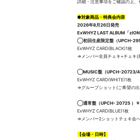
詳細・注意事項をご確認の上、
●対象商品・特典会内容
2026年8月26日発売
ExWHYZ LAST ALBUM「zIO
◯初回生産限定盤（UPCH-295
ExWHYZ CARD(BLACK)1枚
⇒メンバー全員チェキ+チェキ(
◯MUSIC盤（UPCH-20723
ExWHYZ CARD(WHITE)1枚
⇒グループショット(ご希望の出
◯通常盤（UPCH- 20725 ）
ExWHYZ CARD(BLUE)1枚
⇒メンバー2ショットチェキ会
【会場・日時】