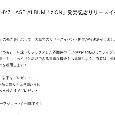
YZ LAST ALBUM「zION」発売記念リリース
M『zION』の発売を記念して、大阪でのリリースイベント開催が急遽決定しまし
つもと一味違うリラックスした雰囲気の「unplugged(風)ミニライ
想いを、じっくりと堪能できる貴重な機会をお見逃しなく。
衣装は、先日
のを着用します！
、以下をプレゼント！
V衣装自撮りチェキ(風)写真
ン/日付入りでプレゼント。
ループショットが可能です！