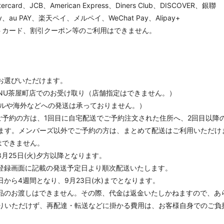
ard、JCB、American Express、Diners Club、DISCOVER、銀聯
au PAY、楽天ペイ、メルペイ、WeChat Pay、Alipay+
トカード、割引クーポン等のご利用はできません。
お選びいただけます。
NU茶屋町店でのお受け取り（店舗指定はできません。）
テルや海外などへの発送は承っておりません。）
ご予約の方は、1回目に自宅配送でご予約注文された住所へ、2回目以降
ます。メンバーズ以外でご予約の方は、まとめて配送はご利用いただけ
はできません。
月25日(火)夕方以降となります。
登録画面に記載の発送予定日より順次配送いたします。
から4週間となり、9月23日(水)までとなります。
品のお渡しはできません。その際、代金は返金いたしかねますので、あ
りいただけず、再配達・転送などに掛かる費用は、お客様自身でのご負