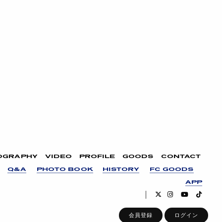
OGRAPHY
VIDEO
PROFILE
GOODS
CONTACT
Q&A
PHOTO BOOK
HISTORY
FC GOODS
APP
会員登録
ログイン