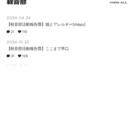
軽音部
VIEW ALL
2026.04.24
【軽音部活動報告㉖】猫とアレルギー[mayu]
21
110
2026.01.23
【軽音部活動報告㉕】ここまで早口
31
128
2025.10.28
【軽音部活動報告㉔】2025年10月。[maho]
30
163
2025.07.18
【軽音部活動報告㉓】花火 弾き語りました[mayu]
38
171
2025.01.17
【軽音部活動報告㉒】DJを練習します[mikina]
18
112