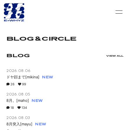
HOME
INFORMATION
BLOG＆CIRCLE
SCHEDULE
DISCOGRAPHY
BLOG
VIDEO
PROFILE
VIEW ALL
GOODS
CONTACT
2026.08.06
ドヤ顔まで[mikina]
BLOG＆CIRCLE
MOVIE
26
99
2026.08.05
RADIO
PHOTO
8月。[maho]
18
134
Q&A
PHOTO BOOK
2026.08.03
HISTORY
FC GOODS
8月突入[mayu]